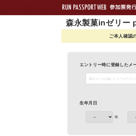
森永製菓inゼリー p
ご本人確認
エントリー時に登録したメ
生年月日
年